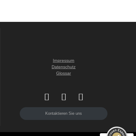
Impressum
Datenschutz
Glossar
Kundenbewertungen und Erfahrungen zu
Pflegeagentur Erni
SEHR GUT
98%
Kontaktieren Sie uns
Empfehlungen auf
ProvenExpert.com
4,81 / 5,00