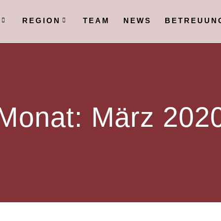
N
REGION
TEAM
NEWS
BETREUUN
Monat:
März 202