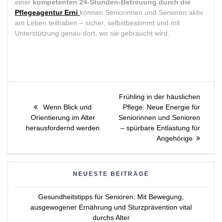
einer
kompetenten 24-Stunden-Betreuung durch die
Pflegeagentur Erni
können Seniorinnen und Senioren aktiv
am Leben teilhaben – sicher, selbstbestimmt und mit
Unterstützung genau dort, wo sie gebraucht wird.
Beitragsnavigation
Next
Frühling in der häuslichen
Previous
post:
Wenn Blick und
Pflege: Neue Energie für
post:
Orientierung im Alter
Seniorinnen und Senioren
herausfordernd werden
– spürbare Entlastung für
Angehörige
NEUESTE BEITRÄGE
Gesundheitstipps für Senioren: Mit Bewegung,
ausgewogener Ernährung und Sturzprävention vital
durchs Alter