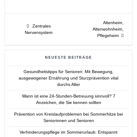
Beitragsnavigation
Next
Altenheim,
Previous
Zentrales
post:
Altenwohnheim,
post:
Nervensystem
Pflegeheim
NEUESTE BEITRÄGE
Gesundheitstipps für Senioren: Mit Bewegung,
ausgewogener Ernährung und Sturzprävention vital
durchs Alter
Wann ist eine 24-Stunden-Betreuung sinnvoll? 7
Anzeichen, die Sie kennen sollten
Prävention von Kreislaufproblemen bei Sommerhitze bei
Seniorinnen und Senioren
Verhinderungspflege im Sommerurlaub: Entspannt