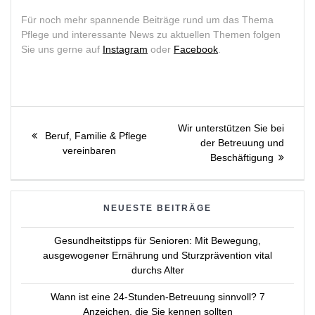
Für noch mehr spannende Beiträge rund um das Thema
Pflege und interessante News zu aktuellen Themen folgen
Sie uns gerne auf
Instagram
oder
Facebook
.
Beitragsnavigation
Next
Wir unterstützen Sie bei
Previous
Beruf, Familie & Pflege
post:
der Betreuung und
post:
vereinbaren
Beschäftigung
NEUESTE BEITRÄGE
Gesundheitstipps für Senioren: Mit Bewegung,
ausgewogener Ernährung und Sturzprävention vital
durchs Alter
Wann ist eine 24-Stunden-Betreuung sinnvoll? 7
Anzeichen, die Sie kennen sollten