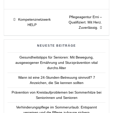
Beitragsnavigation
Next
Pflegeagentur Erni –
Previous
Kompetenznetzwerk
post:
Qualifiziert. Mit Herz.
post:
HELP
Zuverlässig.
NEUESTE BEITRÄGE
Gesundheitstipps für Senioren: Mit Bewegung,
ausgewogener Ernährung und Sturzprävention vital
durchs Alter
Wann ist eine 24-Stunden-Betreuung sinnvoll? 7
Anzeichen, die Sie kennen sollten
Prävention von Kreislaufproblemen bei Sommerhitze bei
Seniorinnen und Senioren
Verhinderungspflege im Sommerurlaub: Entspannt
verreisen und die Pflege zuhause sichern