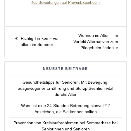
465
Bewertungen auf ProvenExpert.com
Pflegeagentur Erni
Beitragsnavigation
Next
Wohnen im Alter – Im
Previous
Richtig Trinken – vor
post:
Vorfeld Alternativen zum
post:
allem im Sommer
Pflegeheim finden
NEUESTE BEITRÄGE
Gesundheitstipps für Senioren: Mit Bewegung,
ausgewogener Ernährung und Sturzprävention vital
durchs Alter
Wann ist eine 24-Stunden-Betreuung sinnvoll? 7
Anzeichen, die Sie kennen sollten
Prävention von Kreislaufproblemen bei Sommerhitze bei
Seniorinnen und Senioren