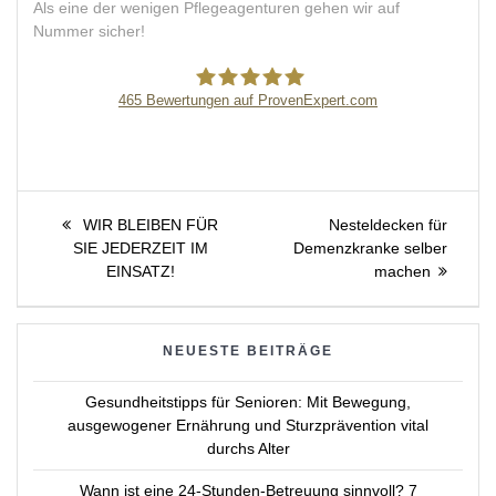
Als eine der wenigen Pflegeagenturen gehen wir auf
Nummer sicher!
465
Bewertungen auf ProvenExpert.com
Pflegeagentur Erni
Beitragsnavigation
Previous
Next
WIR BLEIBEN FÜR
Nesteldecken für
post:
post:
SIE JEDERZEIT IM
Demenzkranke selber
EINSATZ!
machen
NEUESTE BEITRÄGE
Gesundheitstipps für Senioren: Mit Bewegung,
ausgewogener Ernährung und Sturzprävention vital
durchs Alter
Wann ist eine 24-Stunden-Betreuung sinnvoll? 7