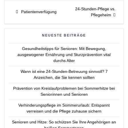
Beitragsnavigation
Next
24-Stunden-Pflege vs.
Previous
Patientenverfügung
post:
Pflegeheim
post:
NEUESTE BEITRÄGE
Gesundheitstipps für Senioren: Mit Bewegung,
ausgewogener Ernährung und Sturzprävention vital
durchs Alter
Wann ist eine 24-Stunden-Betreuung sinnvoll? 7
Anzeichen, die Sie kennen sollten
Prävention von Kreislaufproblemen bei Sommerhitze bei
Seniorinnen und Senioren
Verhinderungspflege im Sommerurlaub: Entspannt
verreisen und die Pflege zuhause sichern
Senioren und Hitze: So schützen Sie Ihre Angehörigen an
heißen Sommertagen