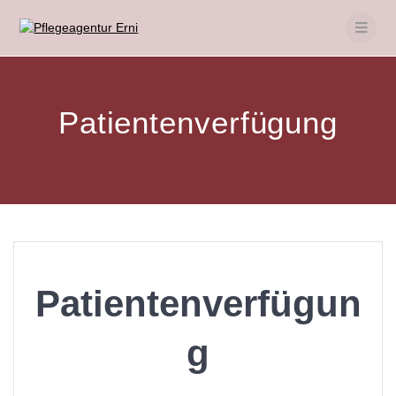
Skip
to
content
Patientenverfügung
Patientenverfügun
g