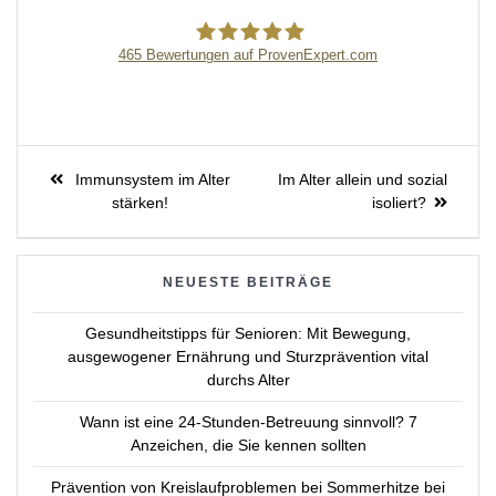
465
Bewertungen auf ProvenExpert.com
Pflegeagentur Erni
Beitragsnavigation
Previous
Next
Immunsystem im Alter
Im Alter allein und sozial
post:
post:
stärken!
isoliert?
NEUESTE BEITRÄGE
Gesundheitstipps für Senioren: Mit Bewegung,
ausgewogener Ernährung und Sturzprävention vital
durchs Alter
Wann ist eine 24-Stunden-Betreuung sinnvoll? 7
Anzeichen, die Sie kennen sollten
Prävention von Kreislaufproblemen bei Sommerhitze bei