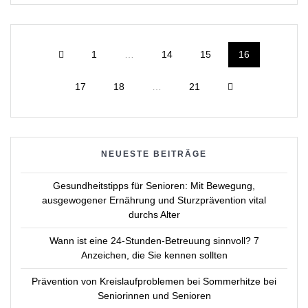
Posts
Page
Page
Page
Page
1
…
14
15
16
navigation
Page
Page
Page
17
18
…
21
NEUESTE BEITRÄGE
Gesundheitstipps für Senioren: Mit Bewegung,
ausgewogener Ernährung und Sturzprävention vital
durchs Alter
Wann ist eine 24-Stunden-Betreuung sinnvoll? 7
Anzeichen, die Sie kennen sollten
Prävention von Kreislaufproblemen bei Sommerhitze bei
Seniorinnen und Senioren